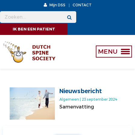
Mijn DSS
CONTACT
MENU
MENU
IK BEN EEN PATIENT
OVER ONS
WETENSCHAP
WAT DOEN WE
ANNUAL AWARD
MENU
BESTUUR
SUBSIDIE EN SPONSORING
LIDMAATSCHAP
LEDENLIJST
Nieuwsbericht
GESCHIEDENIS
Algemeen | 23 september 2024
Samenvatting